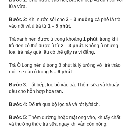
lửa vừa.
Bước 2:
Khi nước sôi cho
2 – 3 muỗng
cà phê lá trà
vào nồi và ủ trà từ
1 – 5 phút
.
Trà xanh nên được ủ trong khoảng
1 phút
, trong khi
trà đen có thể được ủ từ
2 – 3 phút
. Không ủ những
loại trà này quá lâu có thể gây ra vị đắng.
Trà Ô Long nên ủ trong 3 phút là lý tưởng với trà thảo
mộc sẽ cần ủ trong
5 – 6 phút
.
Bước 3:
Tắt bếp, lọc bỏ xác trà. Thêm sữa và khuấy
đều cho hỗn hợp hòa tan.
Bước 4:
Đổ trà qua bộ lọc trà và rót ly/tách.
Bước 5:
Thêm đường hoặc mật ong vào, khuấy chất
và thưởng thức trà sữa ngay khi vẫn còn nóng.