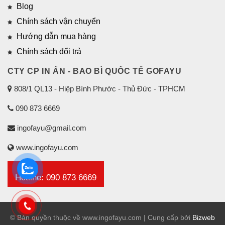
Blog
Chính sách vận chuyển
Hướng dẫn mua hàng
Chính sách đổi trả
CTY CP IN ẤN - BAO BÌ QUỐC TẾ GOFAYU
808/1 QL13 - Hiệp Bình Phước - Thủ Đức - TPHCM
090 873 6669
ingofayu@gmail.com
www.ingofayu.com
Hotline: 090 873 6669
© Bản quyền thuộc về www.ingofayu.com | Cung cấp bởi
Bizweb