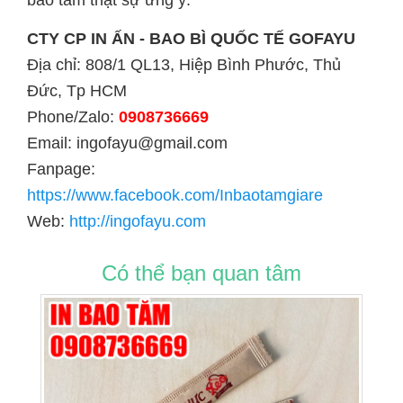
bao tăm thật sự ưng ý.
CTY CP IN ẤN - BAO BÌ QUỐC TẾ GOFAYU
Địa chỉ: 808/1 QL13, Hiệp Bình Phước, Thủ
Đức, Tp HCM
Phone/Zalo:
0908736669
Email: ingofayu@gmail.com
Fanpage:
https://www.facebook.com/Inbaotamgiare
Web:
http://ingofayu.com
Có thể bạn quan tâm